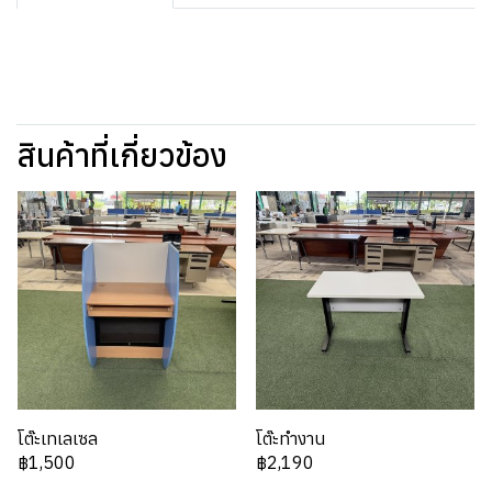
สินค้าที่เกี่ยวข้อง
โต๊ะเทเลเซล
โต๊ะทำงาน
฿1,500
฿2,190