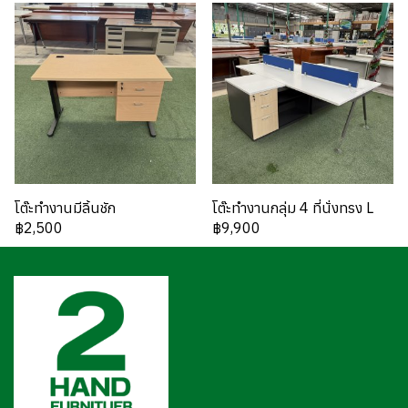
โต๊ะทำงานมีลิ้นชัก
โต๊ะทำงานกลุ่ม 4 ที่นั่งทรง L
฿2,500
฿9,900