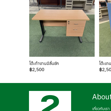
โต๊ะทำงานมีลิ้นชัก
โต๊ะเท
฿2,500
฿2,5
Abou
เกี่ยวกับเรา