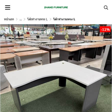
หน้าแรก
...
โต๊ะทำงานทรง L
โต๊ะทำงานทรง L
-12%