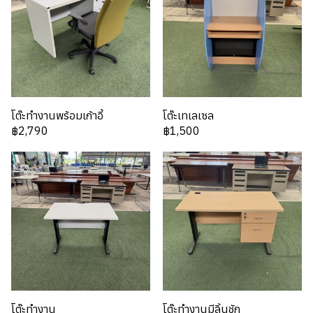
โต๊ะทำงานพร้อมเก้าอี้
โต๊ะเทเลเซล
฿2,790
฿1,500
โต๊ะทำงาน
โต๊ะทำงานมีลิ้นชัก