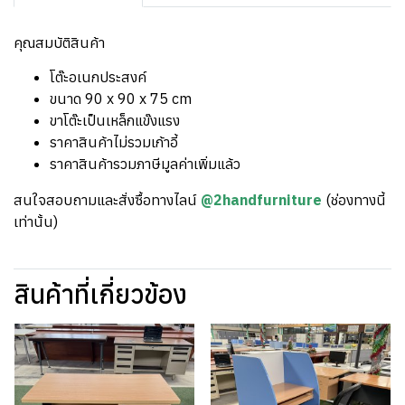
คุณสมบัติสินค้า
โต๊ะอเนกประสงค์
ขนาด 90 x 90 x 75 cm
ขาโต๊ะเป็นเหล็กแข๊งแรง
ราคาสินค้าไม่รวมเก้าอี้
ราคาสินค้ารวมภาษีมูลค่าเพิ่มแล้ว
สนใจสอบถามและสั่งซื้อทางไลน์
@2handfurniture
(ช่องทางนี้
เท่านั้น)
สินค้าที่เกี่ยวข้อง