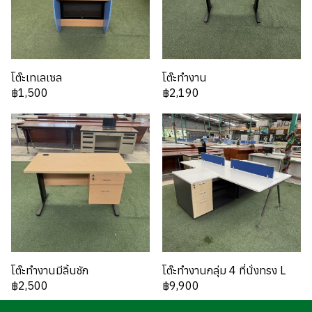
โต๊ะเทเลเซล
โต๊ะทำงาน
฿1,500
฿2,190
โต๊ะทำงานมีลิ้นชัก
โต๊ะทำงานกลุ่ม 4 ที่นั่งทรง L
฿2,500
฿9,900