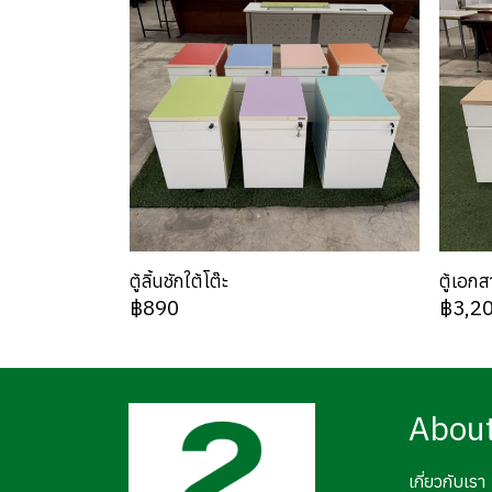
ตู้ลิ้นชักใต้โต๊ะ
ตู้เอก
฿890
฿3,2
Abou
เกี่ยวกับเรา