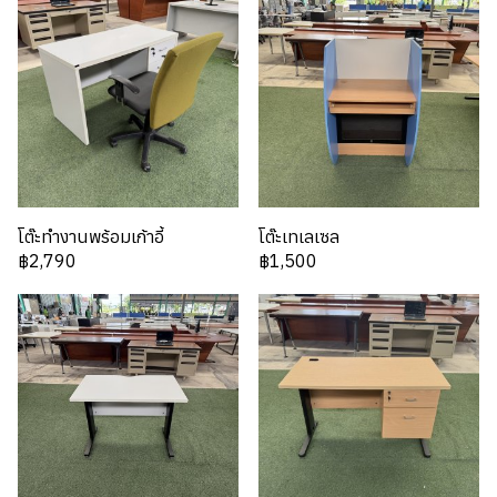
โต๊ะทำงานพร้อมเก้าอี้
โต๊ะเทเลเซล
฿2,790
฿1,500