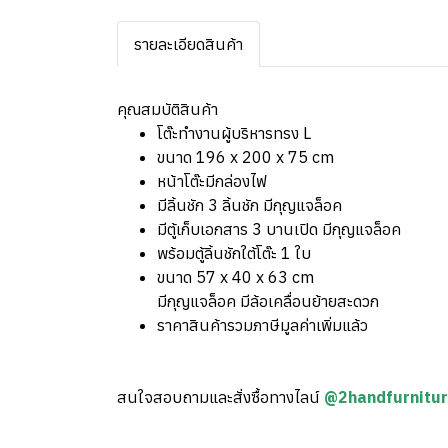
รายละเอียดสินค้า
คุณสมบัติสินค้า
โต๊ะทำงานผู้บริหารทรง L
ขนาด 196 x 200 x 75 cm
หน้าโต๊ะมีกล่องไฟ
มีลิ้นชัก 3 ลิ้นชัก มีกุญแจล็อค
มีตู้เก็บเอกสาร 3 บานเปิด มีกุญแจล็อค
พร้อมตู้ลิ้นชักใต้โต๊ะ 1 ใบ
ขนาด 57 x 40 x 63 cm
มีกุญแจล็อค มีล้อเคลื่อนย้ายสะดวก
ราคาสินค้ารวมภาษีมูลค่าเพิ่มแล้ว
สนใจสอบถามและสั่งซื้อทางไลน์
@2handfurnitu