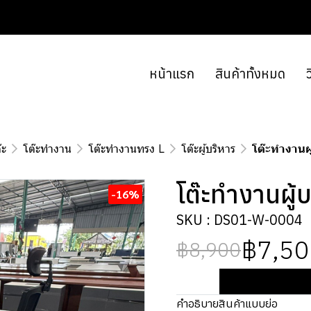
หน้าแรก
สินค้าทั้งหมด
ว
๊ะ
โต๊ะทำงาน
โต๊ะทำงานทรง L
โต๊ะผู้บริหาร
โต๊ะทำงานผ
โต๊ะทำงานผู้
-16%
SKU : DS01-W-0004
฿7,50
฿8,900
คำอธิบายสินค้าแบบย่อ