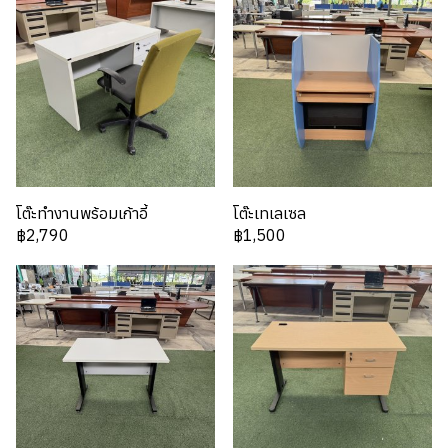
โต๊ะทำงานพร้อมเก้าอี้
โต๊ะเทเลเซล
฿2,790
฿1,500