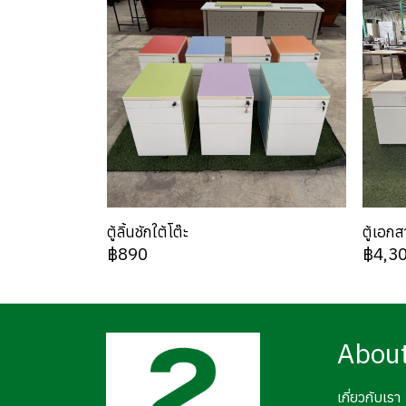
ตู้ลิ้นชักใต้โต๊ะ
ตู้เอก
฿890
฿4,3
Abou
เกี่ยวกับเรา