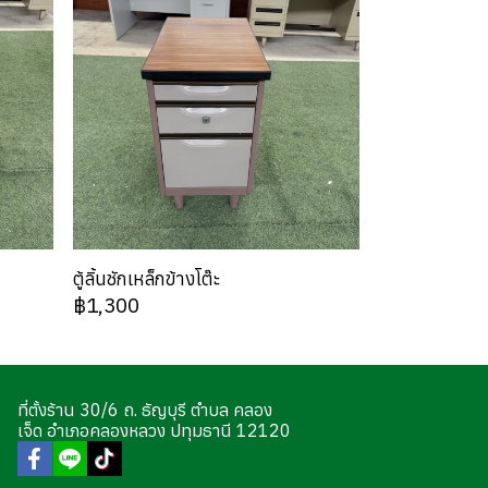
ตู้ลิ้นชักเหล็กข้างโต๊ะ
฿1,300
ที่ตั้งร้าน 30/6 ถ. ธัญบุรี ตำบล คลอง
เจ็ด อำเภอคลองหลวง ปทุมธานี 12120