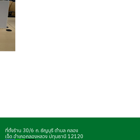
ที่ตั้งร้าน 30/6 ถ. ธัญบุรี ตำบล คลอง
เจ็ด อำเภอคลองหลวง ปทุมธานี 12120