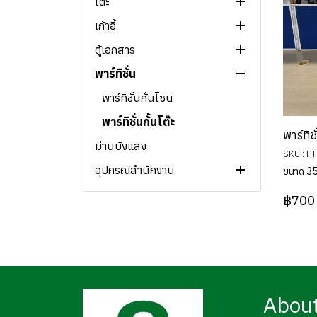
โต๊ะ
เก้าอี้
โต๊ะทำงาน
ตู้เอกสาร
โต๊ะผู้บริหาร
เก้าอี้สำนักงาน
โต๊ะทำงานแบบกลุ่ม
พาร์ทิชั่น
โต๊ะประชุม
โซฟา
ตู้เอกสารสูง
โต๊ะทำงานทรง L
โต๊ะอเนกประสงค์
เก้าอี้อื่นๆ
ตู้เอกสารเตี้ย
พาร์ทิชั่นกั้นโซน
เคาท์เตอร์
ตู้ลิ้นชักข้างโต๊ะ
พาร์ทิชั่นกั้นโต๊ะ
โต๊ะกลม
พาร์ทิชั
ม่านบังแสง
ตู้เอกสารเหล็ก
SKU : P
อุปกรณ์สำนักงาน
ขนาด 35
สินค้าอื่นๆ
ไวท์บอร์ด
฿700
สินค้าโปรโมชั่นและแลกซื้อ
แฟ้มเอกสาร
อุปกรณ์สำนักงานอื่นๆ
Abou