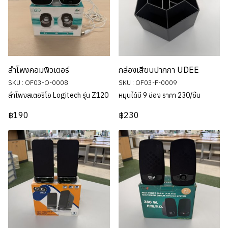
ลำโพงคอมพิวเตอร์
กล่องเสียบปากกา UDEE
SKU : OF03-O-0008
SKU : OF03-P-0009
ลำโพงสเตอริโอ Logitech รุ่น Z120
หมุนได้มี 9 ช่อง ราคา 230/ชิ้น
฿190
฿230