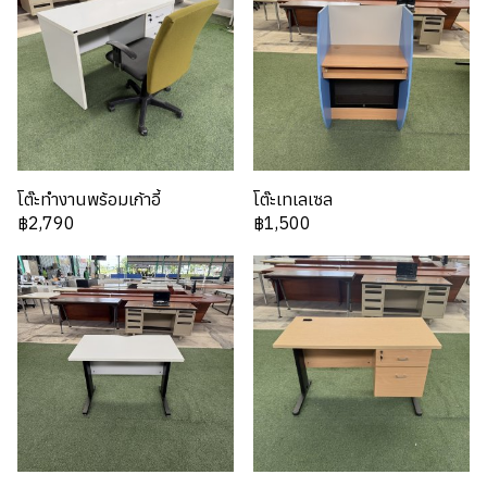
โต๊ะทำงานพร้อมเก้าอี้
โต๊ะเทเลเซล
฿2,790
฿1,500