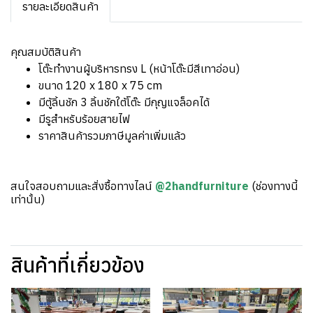
รายละเอียดสินค้า
คุณสมบัติสินค้า
โต๊ะทำงานผู้บริหารทรง L (หน้าโต๊ะมีสีเทาอ่อน)
ขนาด 120 x 180 x 75 cm
มีตู้ลิ้นชัก 3 ลิ้นชักใต้โต๊ะ มีกุญแจล็อคได้
มีรูสำหรับร้อยสายไฟ
ราคาสินค้ารวมภาษีมูลค่าเพิ่มแล้ว
สนใจสอบถามและสั่งซื้อทางไลน์
@2handfurniture
(ช่องทางนี้
เท่านั้น)
สินค้าที่เกี่ยวข้อง