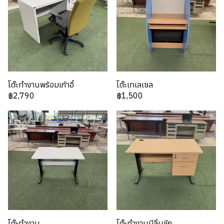
โต๊ะทำงานพร้อมเก้าอี้
โต๊ะเทเลเซล
฿2,790
฿1,500
โต๊ะทำงาน
โต๊ะทำงานมีลิ้นชัก