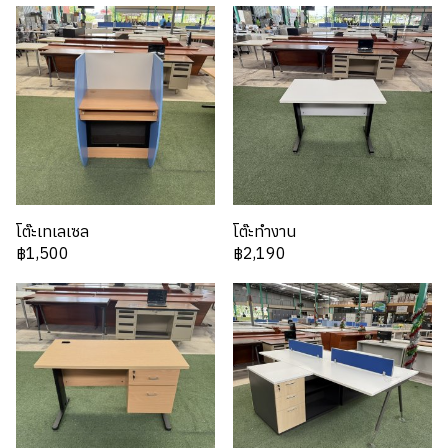
โต๊ะเทเลเซล
โต๊ะทำงาน
฿1,500
฿2,190