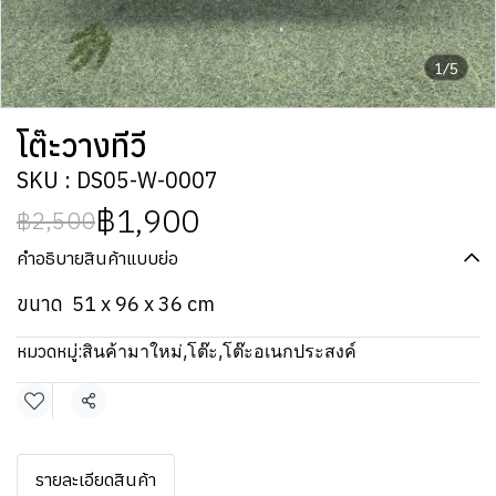
1/5
โต๊ะวางทีวี
SKU : DS05-W-0007
฿1,900
฿2,500
คำอธิบายสินค้าแบบย่อ
ขนาด 51 x 96 x 36 cm
หมวดหมู่:
สินค้ามาใหม่
,
โต๊ะ
,
โต๊ะอเนกประสงค์
แชร์
รายละเอียดสินค้า