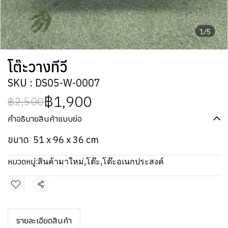
1/5
โต๊ะวางทีวี
SKU : DS05-W-0007
฿1,900
฿2,500
คำอธิบายสินค้าแบบย่อ
ขนาด 51 x 96 x 36 cm
หมวดหมู่:
สินค้ามาใหม่
,
โต๊ะ
,
โต๊ะอเนกประสงค์
แชร์
รายละเอียดสินค้า