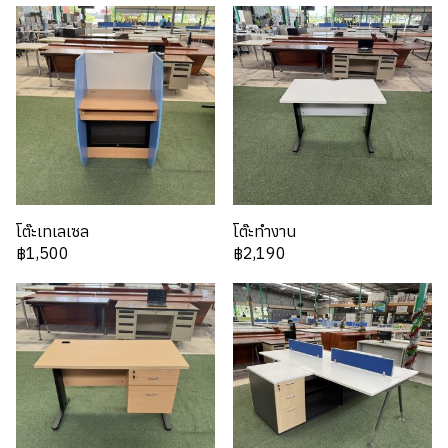
โต๊ะเทเลเซล
โต๊ะทำงาน
฿1,500
฿2,190