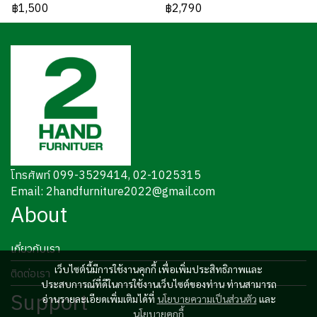
฿1,500
฿2,790
โทรศัพท์ 099-3529414, 02-1025315
Email: 2handfurniture2022@gmail.com
About
เกี่ยวกับเรา
เว็บไซต์นี้มีการใช้งานคุกกี้ เพื่อเพิ่มประสิทธิภาพและ
ติดต่อเรา
ประสบการณ์ที่ดีในการใช้งานเว็บไซต์ของท่าน ท่านสามารถ
Support
อ่านรายละเอียดเพิ่มเติมได้ที่
นโยบายความเป็นส่วนตัว
และ
นโยบายคุกกี้