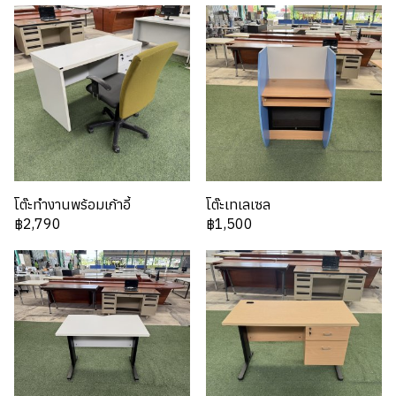
โต๊ะทำงานพร้อมเก้าอี้
โต๊ะเทเลเซล
฿2,790
฿1,500