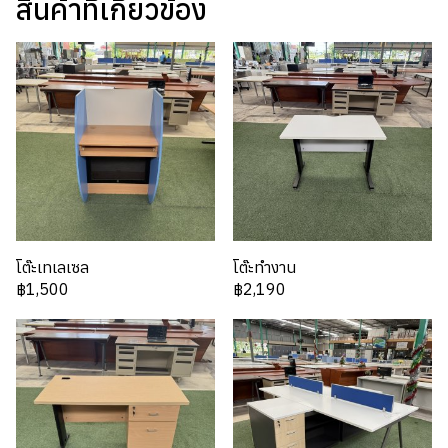
สินค้าที่เกี่ยวข้อง
โต๊ะเทเลเซล
โต๊ะทำงาน
฿1,500
฿2,190