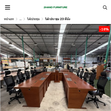
หน้าแรก
...
โต๊ะประชุม
โต๊ะประชุม 23 ที่นั่ง
-18%