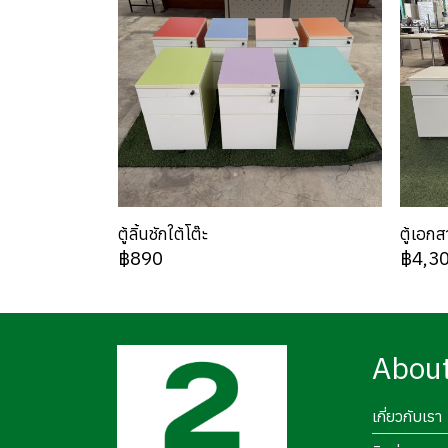
ตู้ลิ้นชักใต้โต๊ะ
ตู้เอก
฿890
฿4,3
Abou
เกี่ยวกับเรา