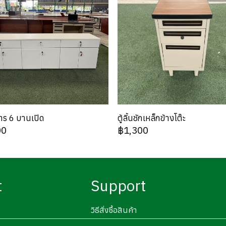
สาร 6 บานเปิด
ตู้ลิ้นชักเหล็กข้างโต๊ะ
00
฿1,300
t
Support
วิธีสั่งซื้อสินค้า