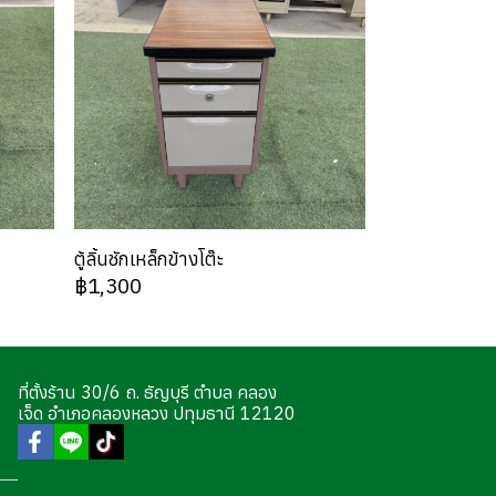
ตู้ลิ้นชักเหล็กข้างโต๊ะ
฿1,300
ที่ตั้งร้าน 30/6 ถ. ธัญบุรี ตำบล คลอง
เจ็ด อำเภอคลองหลวง ปทุมธานี 12120