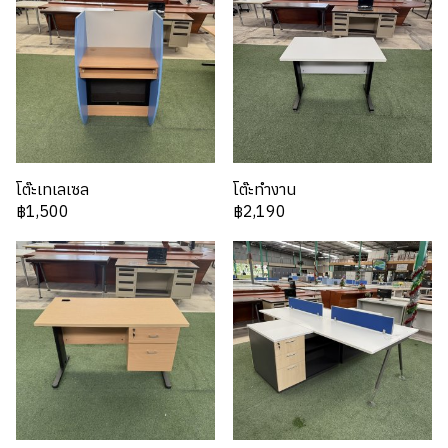
โต๊ะเทเลเซล
โต๊ะทำงาน
฿1,500
฿2,190