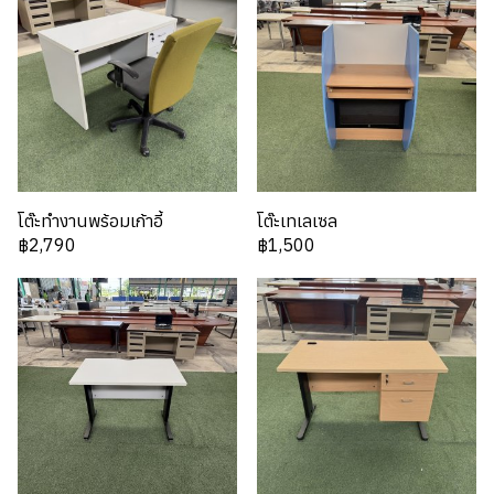
โต๊ะทำงานพร้อมเก้าอี้
โต๊ะเทเลเซล
฿2,790
฿1,500