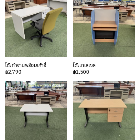
โต๊ะทำงานพร้อมเก้าอี้
โต๊ะเทเลเซล
฿2,790
฿1,500