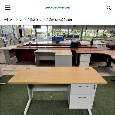
หน้าแรก
...
โต๊ะทำงาน
โต๊ะทำงานมีลิ้นชัก