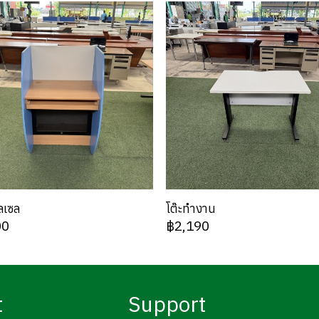
ลเซล
โต๊ะทำงาน
00
฿2,190
t
Support