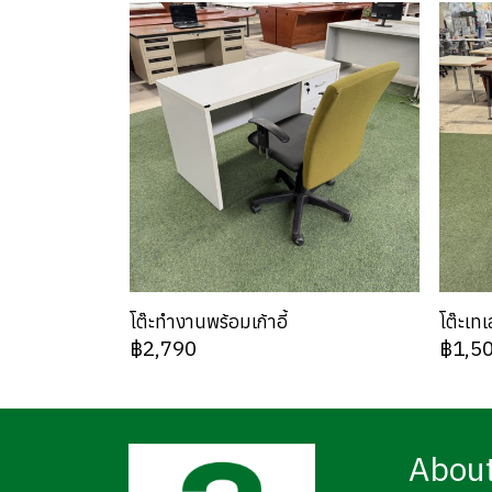
โต๊ะทำงานพร้อมเก้าอี้
โต๊ะเทเ
฿2,790
฿1,5
Abou