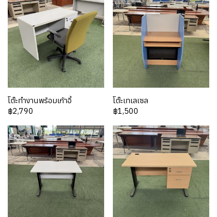
โต๊ะทำงานพร้อมเก้าอี้
โต๊ะเทเลเซล
฿2,790
฿1,500