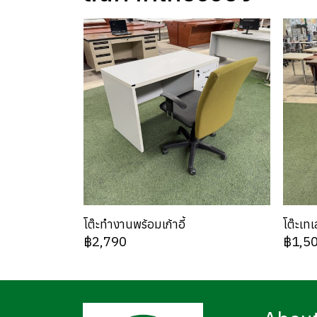
โต๊ะทำงานพร้อมเก้าอี้
โต๊ะเทเ
฿2,790
฿1,5