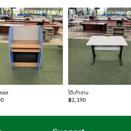
ลเซล
โต๊ะทำงาน
00
฿2,190