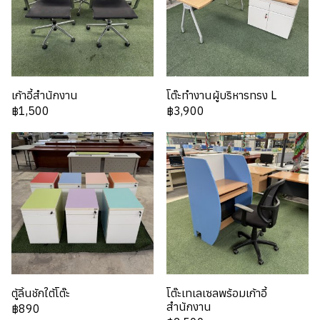
เก้าอี้สำนักงาน
โต๊ะทำงานผู้บริหารทรง L
฿1,500
฿3,900
ตู้ลิ้นชักใต้โต๊ะ
โต๊ะเทเลเซลพร้อมเก้าอี้
สำนักงาน
฿890