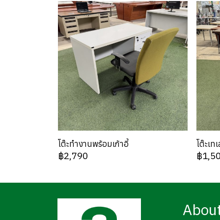
โต๊ะทำงานพร้อมเก้าอี้
โต๊ะเทเ
฿2,790
฿1,5
Abou