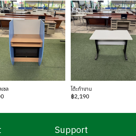
ลเซล
โต๊ะทำงาน
00
฿2,190
t
Support