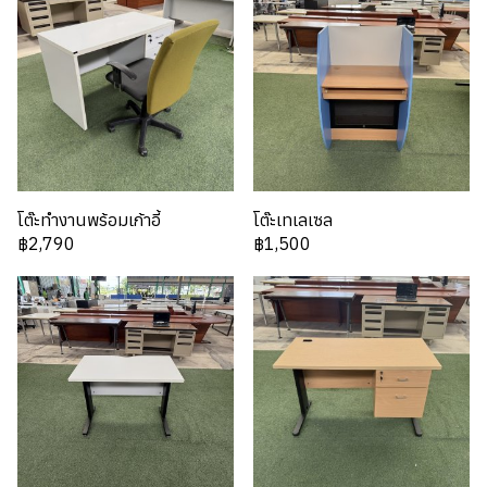
โต๊ะทำงานพร้อมเก้าอี้
โต๊ะเทเลเซล
฿2,790
฿1,500