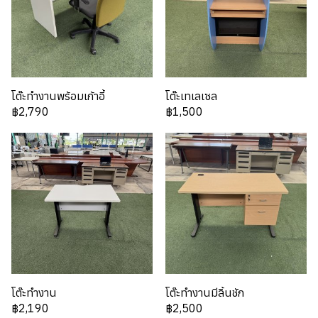
โต๊ะทำงานพร้อมเก้าอี้
โต๊ะเทเลเซล
฿2,790
฿1,500
โต๊ะทำงาน
โต๊ะทำงานมีลิ้นชัก
฿2,190
฿2,500