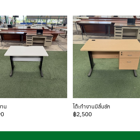
งาน
โต๊ะทำงานมีลิ้นชัก
90
฿2,500