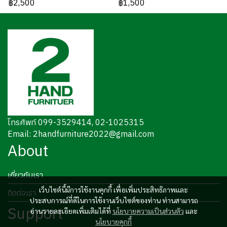
฿2,500
฿1,500
โทรศัพท์ 099-3529414, 02-1025315
Email: 2handfurniture2022@gmail.com
About
เกี่ยวกับเรา
เว็บไซต์นี้มีการใช้งานคุกกี้ เพื่อเพิ่มประสิทธิภาพและ
ติดต่อเรา
ประสบการณ์ที่ดีในการใช้งานเว็บไซต์ของท่าน ท่านสามารถ
Support
อ่านรายละเอียดเพิ่มเติมได้ที่
นโยบายความเป็นส่วนตัว
และ
นโยบายคุกกี้