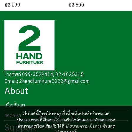
฿2,190
฿2,500
โทรศัพท์ 099-3529414, 02-1025315
Email: 2handfurniture2022@gmail.com
About
เกี่ยวกับเรา
เว็บไซต์นี้มีการใช้งานคุกกี้ เพื่อเพิ่มประสิทธิภาพและ
ติดต่อเรา
ประสบการณ์ที่ดีในการใช้งานเว็บไซต์ของท่าน ท่านสามารถ
Support
อ่านรายละเอียดเพิ่มเติมได้ที่
นโยบายความเป็นส่วนตัว
และ