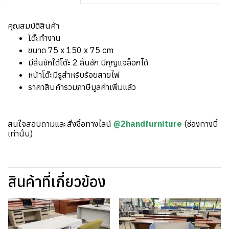
คุณสมบัติสินค้า
โต๊ะทำงาน
ขนาด 75 x 150 x 75 cm
มีลิ้นชักใต้โต๊ะ 2 ลิ้นชัก มีกุญแจล็อกได้
หน้าโต๊ะมีรูสำหรับร้อยสายไฟ
ราคาสินค้ารวมภาษีมูลค่าเพิ่มแล้ว
สนใจสอบถามและสั่งซื้อทางไลน์
@2handfurniture
(ช่องทางนี้
เท่านั้น)
สินค้าที่เกี่ยวข้อง