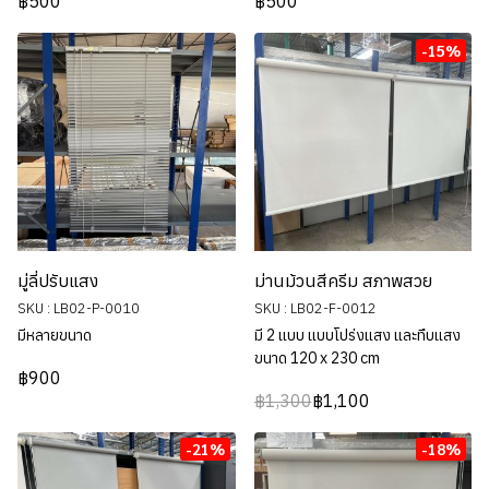
฿500
฿500
-15%
มู่ลี่ปรับแสง
ม่านม้วนสีครีม สภาพสวย
SKU : LB02-P-0010
SKU : LB02-F-0012
มีหลายขนาด
มี 2 แบบ แบบโปร่งแสง และทึบแสง
ขนาด 120 x 230 cm
฿900
฿1,300
฿1,100
-21%
-18%