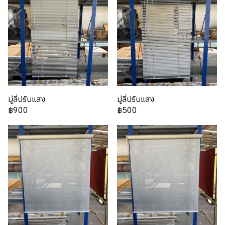
มู่ลี่ปรับแสง
มู่ลี่ปรับแสง
฿900
฿500