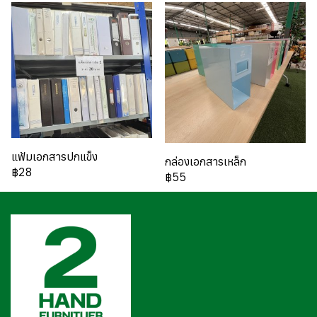
แฟ้มเอกสารปกแข็ง
กล่องเอกสารเหล็ก
฿28
฿55