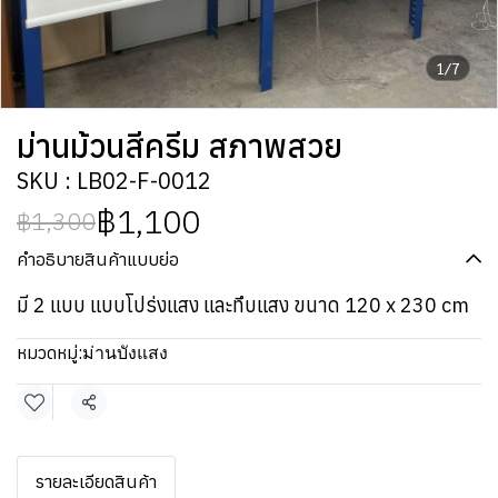
1/7
ม่านม้วนสีครีม สภาพสวย
SKU : LB02-F-0012
฿1,100
฿1,300
คำอธิบายสินค้าแบบย่อ
มี 2 แบบ แบบโปร่งแสง และทึบแสง ขนาด 120 x 230 cm
หมวดหมู่:
ม่านบังแสง
แชร์
รายละเอียดสินค้า