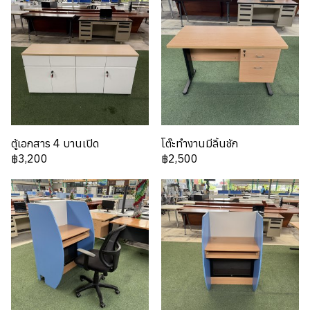
ตู้เอกสาร 4 บานเปิด
โต๊ะทำงานมีลิ้นชัก
฿3,200
฿2,500