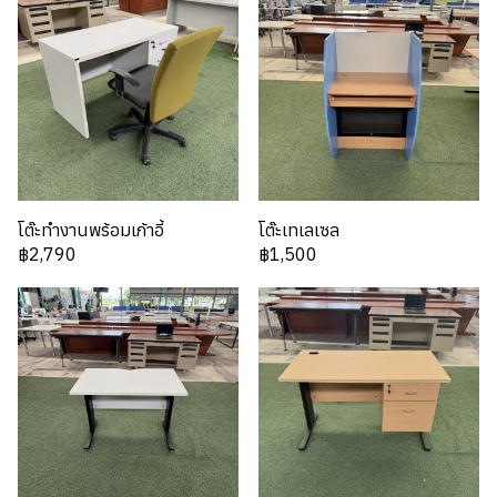
โต๊ะทำงานพร้อมเก้าอี้
โต๊ะเทเลเซล
฿2,790
฿1,500