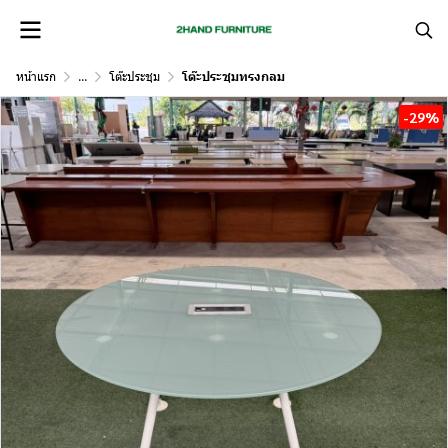
หน้าแรก
...
โต๊ะประชุม
โต๊ะประชุมทรงกลม
-29%