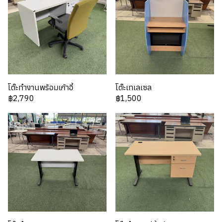
โต๊ะทำงานพร้อมเก้าอี้
โต๊ะเทเลเซล
฿2,790
฿1,500