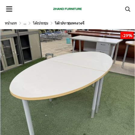
หน้าแรก
...
โต๊ะประชุม
โต๊ะประชุมทรงวงรี
-29%